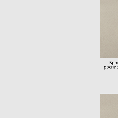
Бро
роспис