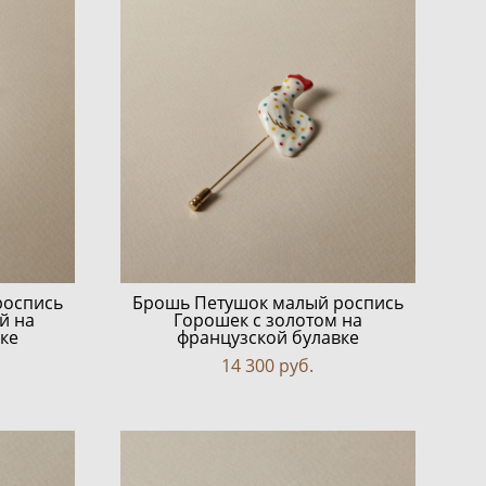
роспись
Брошь Петушок малый роспись
й на
Горошек с золотом на
ке
французской булавке
14 300 pуб.