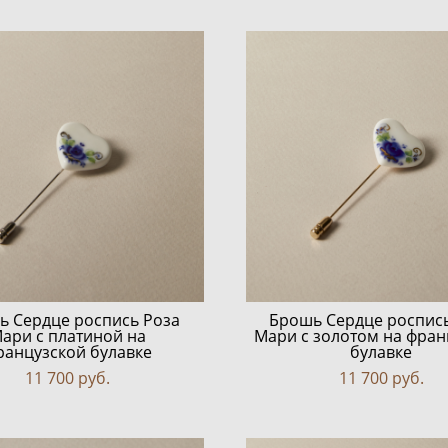
ь Сердце роспись Роза
Брошь Сердце роспис
ари с платиной на
Мари с золотом на фран
ранцузской булавке
булавке
11 700 pуб.
11 700 pуб.