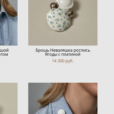
ьшой
Брошь Неваляшка роспись
отом
Ягоды с платиной
14 300 pуб.