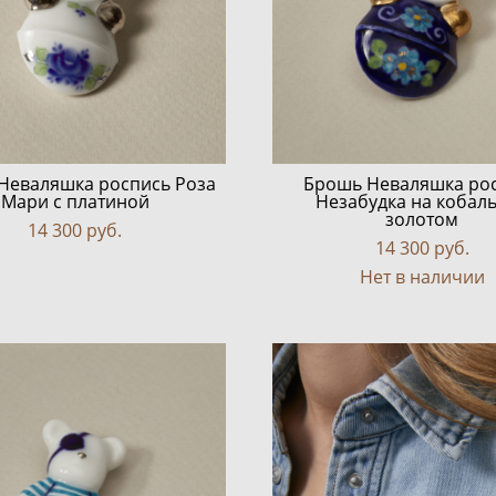
Неваляшка роспись Роза
Брошь Неваляшка ро
Мари с платиной
Незабудка на кобаль
золотом
14 300 pуб.
14 300 pуб.
Нет в наличии