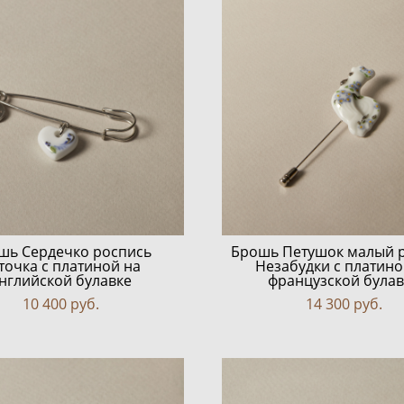
шь Сердечко роспись
Брошь Петушок малый 
точка с платиной на
Незабудки с платино
нглийской булавке
французской булав
10 400 pуб.
14 300 pуб.