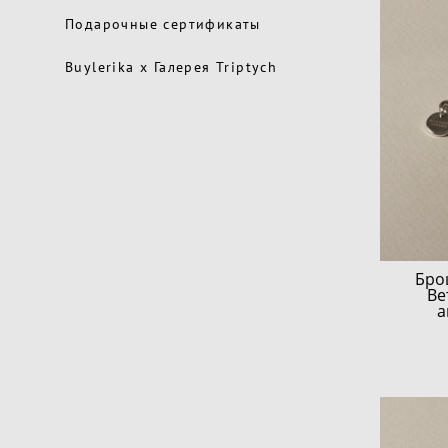
Подарочные сертификаты
Buylerika x Галерея Triptych
Бро
Ве
а