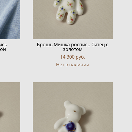
ись
Брошь Мишка роспись Ситец с
ной
золотом
14 300 pуб.
Нет в наличии