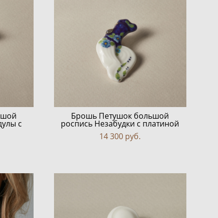
ьшой
Брошь Петушок большой
дулы с
роспись Незабудки с платиной
14 300 pуб.