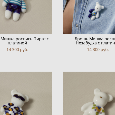
Мишка роспись Пират с
Брошь Мишка росп
платиной
Незабудка с плати
14 300 pуб.
14 300 pуб.