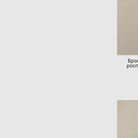
Бро
росп