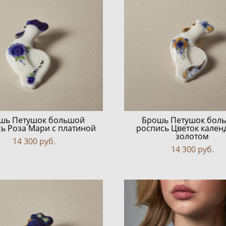
шь Петушок большой
Брошь Петушок бол
ь Роза Мари с платиной
роспись Цветок кален
золотом
14 300 pуб.
14 300 pуб.