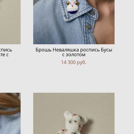
спись
Брошь Неваляшка роспись Бусы
те с
с золотом
14 300 pуб.