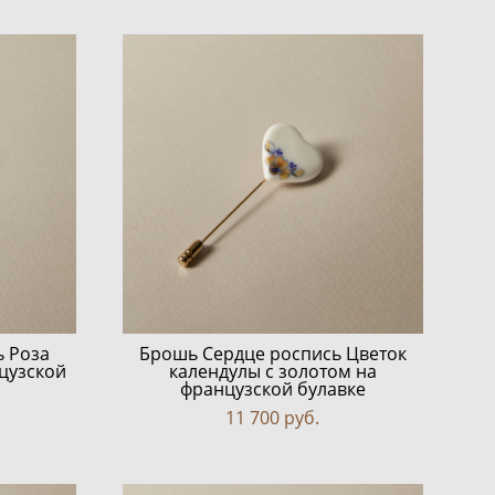
ь Роза
Брошь Сердце роспись Цветок
цузской
календулы с золотом на
французской булавке
11 700 pуб.