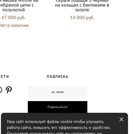
ребряной цепи с
на кольцах с бантиками в
позолотой
золоте
47 000 pуб.
14 000 pуб.
Нет в наличии
СЕТИ
ПОДПИСКА
Подписаться
Наш сайт использует файлы cookie чтобы улучшить
☐
Нажимая кнопку, я даю
работу сайта, повысить его эффективность и удобство.
согласие на обработку
персональных данных в
Продолжая использовать сайт, вы соглашаетесь на