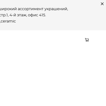
е широкий ассортимент украшений,
р.1, 4-й этаж, офиc 415.
_ceramic