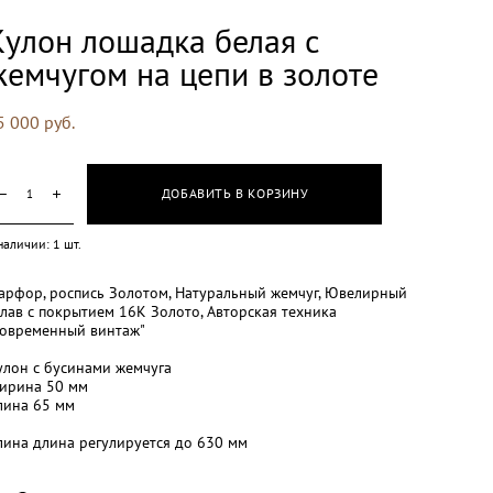
Кулон лошадка белая с
жемчугом на цепи в золоте
5 000 pуб.
ДОБАВИТЬ В КОРЗИНУ
наличии:
1
шт.
арфор, роспись Золотом, Натуральный жемчуг, Ювелирный
плав с покрытием 16К Золото, Авторская техника
Современный винтаж"
улон с бусинами жемчуга
ирина 50 мм
лина 65 мм
лина длина регулируется до 630 мм