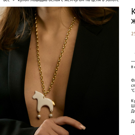
2
В 
Ф
с
"
К
Ш
Д
Д