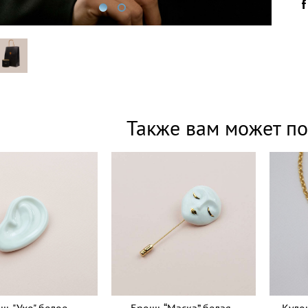
Также вам может по
ь "Ухо" белое
Брошь “Маска” белая
Куло