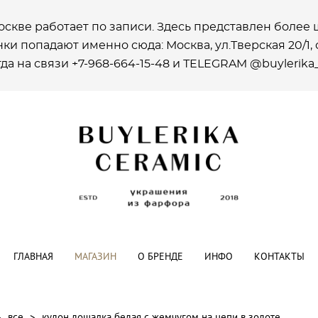
оскве работает по записи. Здесь представлен боле
ки попадают именно сюда: Москва, ул.Тверская 20/1, ст
да на связи +7-968-664-15-48 и ТELEGRAM @buylerika
ГЛАВНАЯ
МАГАЗИН
О БРЕНДЕ
ИНФО
КОНТАКТЫ
>
все
>
кулон лошадка белая с жемчугом на цепи в золоте