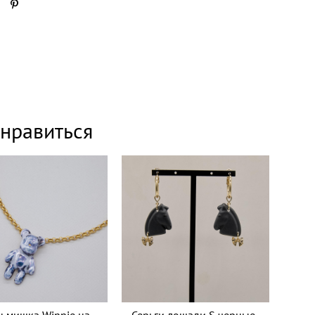
нравиться
н мишка Winnie на
Серьги лошади S черные