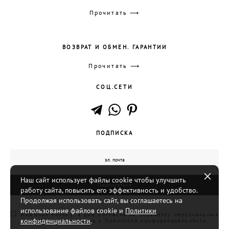
Прочитать ⟶
ВОЗВРАТ И ОБМЕН. ГАРАНТИИ
Прочитать ⟶
СОЦ.СЕТИ
ПОДПИСКА
Наш сайт использует файлы cookie чтобы улучшить
Подписаться
работу сайта, повысить его эффективность и удобство.
Продолжая использовать сайт, вы соглашаетесь на
использование файлов cookie и
Политики
☐
Нажимая кнопку, я даю согласие на обработку персональных
конфиденциальности
.
данных в соответствии с
Политикой конфиденциальности