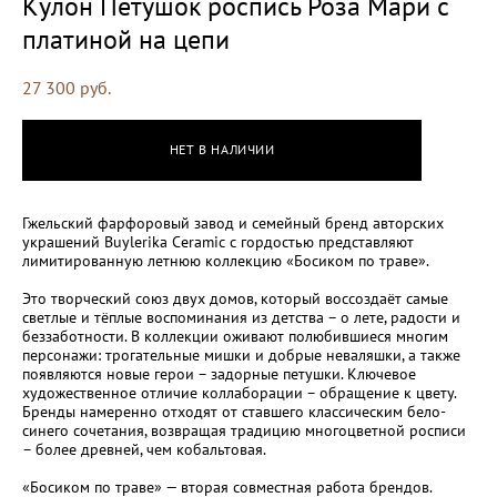
Кулон Петушок роспись Роза Мари с
платиной на цепи
27 300 pуб.
НЕТ В НАЛИЧИИ
Гжельский фарфоровый завод и семейный бренд авторских
украшений Buylerika Ceramic с гордостью представляют
лимитированную летнюю коллекцию «Босиком по траве».
Это творческий союз двух домов, который воссоздаёт самые
светлые и тёплые воспоминания из детства – о лете, радости и
беззаботности. В коллекции оживают полюбившиеся многим
персонажи: трогательные мишки и добрые неваляшки, а также
появляются новые герои – задорные петушки. Ключевое
художественное отличие коллаборации – обращение к цвету.
Бренды намеренно отходят от ставшего классическим бело-
синего сочетания, возвращая традицию многоцветной росписи
– более древней, чем кобальтовая.
«Босиком по траве» — вторая совместная работа брендов.