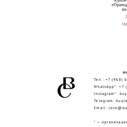
«Принц
зо
Не
И
Тел.:
+7 (968) 
WhatsApp*:
+7 
Instagram*:
buy
Telegram:
buyl
Email:
love@bu
* — организаци