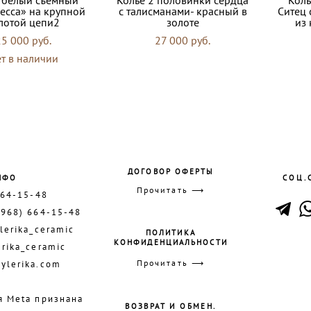
есса» на крупной
с талисманами- красный в
Ситец 
лотой цепи2
золоте
из 
25 000 pуб.
27 000 pуб.
т в наличии
ДОГОВОР ОФЕРТЫ
НФО
СОЦ.
Прочитать ⟶
664-15-48
(968) 664-15-48
lerika_ceramic
ПОЛИТИКА
КОНФИДЕНЦИАЛЬНОСТИ
erika_ceramic
Прочитать ⟶
ylerika.com
я Meta признана
ВОЗВРАТ И ОБМЕН.