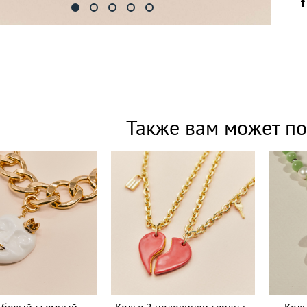
Также вам может по
 белый съемный
Колье 2 половинки сердца
Коль