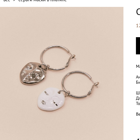
1
М
А
Б
Ш
Д
​
Ве