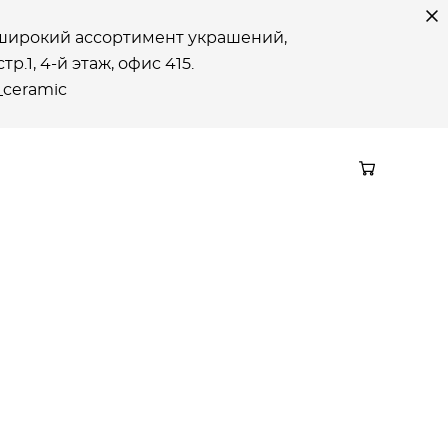
е широкий ассортимент украшений,
р.1, 4-й этаж, офиc 415.
_ceramic