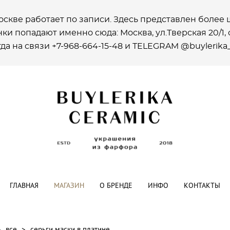
оскве работает по записи. Здесь представлен боле
ки попадают именно сюда: Москва, ул.Тверская 20/1, ст
да на связи +7-968-664-15-48 и ТELEGRAM @buylerika
ГЛАВНАЯ
МАГАЗИН
О БРЕНДЕ
ИНФО
КОНТАКТЫ
>
все
>
серьги маски в платине