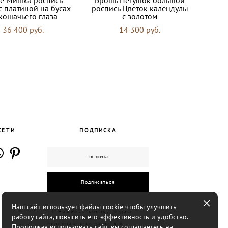
с платиной на бусах
роспись Цветок календулы
кошачьего глаза
с золотом
36 400 pуб.
14 300 pуб.
СЕТИ
ПОДПИСКА
Подписаться
Наш сайт использует файлы cookie чтобы улучшить
☐
Нажимая кнопку, я даю
работу сайта, повысить его эффективность и удобство.
согласие на обработку
персональных данных в
Продолжая использовать сайт, вы соглашаетесь на