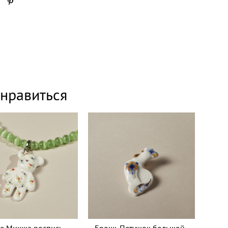
нравиться
е Мишка роспись
Брошь Петушок большой