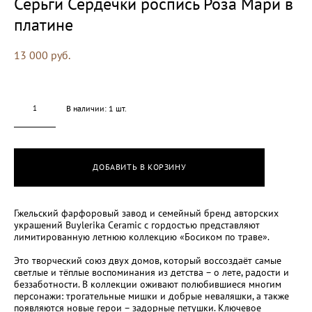
Серьги Сердечки роспись Роза Мари в
платине
13 000 pуб.
В наличии:
1
шт.
ДОБАВИТЬ В КОРЗИНУ
Гжельский фарфоровый завод и семейный бренд авторских
украшений Buylerika Ceramic с гордостью представляют
лимитированную летнюю коллекцию «Босиком по траве».
Это творческий союз двух домов, который воссоздаёт самые
светлые и тёплые воспоминания из детства – о лете, радости и
беззаботности. В коллекции оживают полюбившиеся многим
персонажи: трогательные мишки и добрые неваляшки, а также
появляются новые герои – задорные петушки. Ключевое