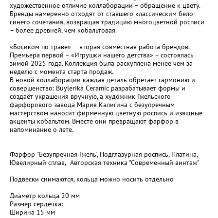
художественное отличие коллаборации – обращение к цвету.
Бренды намеренно отходят от ставшего классическим бело-
синего сочетания, возвращая традицию многоцветной росписи
– более древней, чем кобальтовая.
«Босиком по траве» — вторая совместная работа брендов.
Премьера первой – «Игрушки нашего детства» – состоялась
зимой 2025 года. Коллекция была раскуплена менее чем за
неделю с момента старта продаж.
В новой коллаборации каждая деталь обретает гармонию и
совершенство: Buylerika Ceramic разрабатывает формы и
создаёт украшения вручную, а художник Гжельского
фарфорового завода Мария Калигина с безупречным
мастерством наносит фирменную цветную роспись и изящные
акценты кобальтом. Вместе они превращают фарфор в
напоминание о лете.
Фарфор "Безупречная Гжель", Подглазурная роспись, Платина,
Ювелирный сплав, Авторская техника "Современный винтаж"
Подвески снимаются, кольца можно носить отдельно
Диаметр кольца 20 мм
Размер сердечка:
Ширина 15 мм