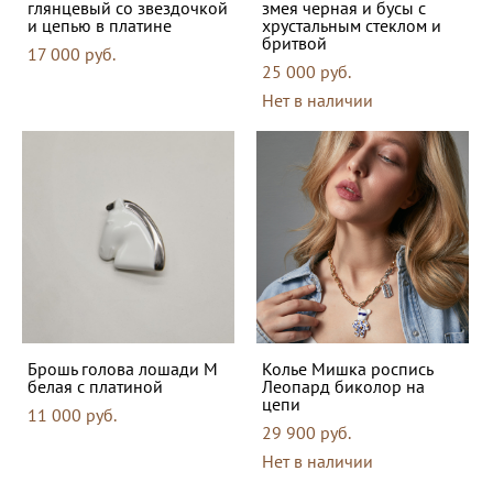
глянцевый со звездочкой
змея черная и бусы с
и цепью в платине
хрустальным стеклом и
бритвой
17 000 pуб.
25 000 pуб.
Нет в наличии
Брошь голова лошади M
Колье Мишка роспись
белая с платиной
Леопард биколор на
цепи
11 000 pуб.
29 900 pуб.
Нет в наличии